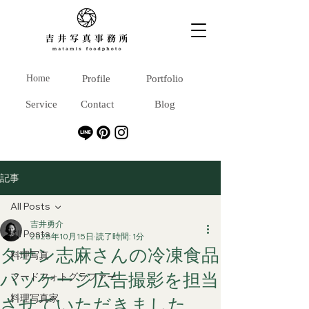
Home
Profile
Portfolio
Service
Contact
Blog
記事
All Posts
吉井勇介
All Posts
2025年10月15日
読了時間: 1分
タサン志麻さんの冷凍食品
料理写真
パッケージ広告撮影を担当
フードフォトグラファー
料理写真家
させていただきました。