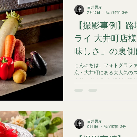
吉井勇介
7月12日
読了時間: 3分
【撮影事例】路
ライ 大井町店
味しさ」の裏側
ストーリーを写
こんにちは、フォトグラファ
京・大井町にある大人気の
カリィ サムライ（SAMURA
例をご紹介します。 普段の
り）とは一味違い、今回は
のっている野菜はこんなに
お店の根底にあるブランド
てた撮影を行いました。 📷
吉井勇介
さの理由」を視覚から伝える
5月1日
読了時間: 2分
様といえば、器から溢れん