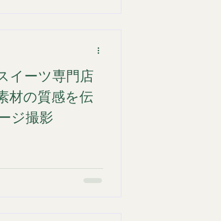
下のこだわりを込めていま
イメージに合わせ、深みのあ
ふわ感
質感が伝わるようシズル感を
だわりが詰まった期間限定の
スイーツ専門店
ださい。 フードフォトのご
www.matamis-
素材の質感を伝
告撮影・商品撮影・フード撮影な
引き出すビジュアルをご提案
ージ撮影
名東 #ドバイチョコ