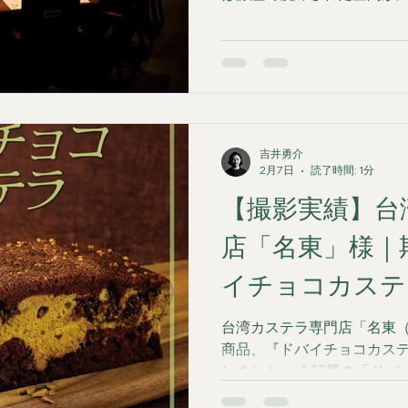
では、クライアント様より
のレイアウトや照明の雰囲気
だけるような、雰囲気のあ
の広がり これらをプロの技
トをいただきました。 旬の
イティング まずは、思わず
数々。「銀座 白いし 別邸
高級の鮮魚や旬の野菜がカウ
の魅力を最大限に引き出す
吉井勇介
トラスト」を意識したライ
2月7日
読了時間: 1分
瑞々しい魚の質感や、職人
【撮影実績】台
感を演出し、高級感溢れる
大切なシーンを彩る、上質な
店「名東」様｜
のデートにおいて、お店の
イチョコカステ
す。重厚感のあるカウンタ
して静かに吊るされた干物ま
感をそのまま切り取るため
台湾カステラ専門店「名東
ん、ディテールに寄ったカ
商品、『ドバイチョコカス
しました。 今話題の「ドバ
アレンジした贅沢な一品。 