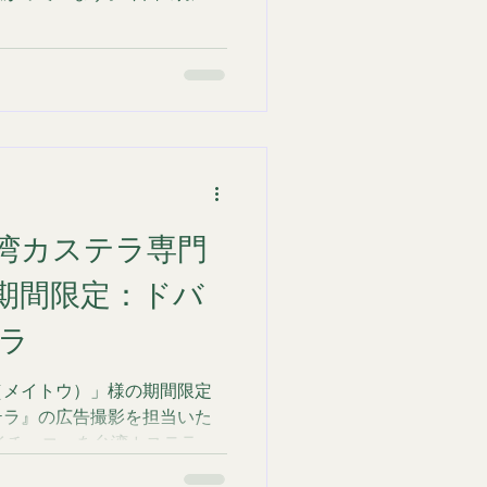
「デートや接待で選んでいた
 お客様が実際に過ごす空間
るテイスト」というリクエス
術で捉えるこ
息吹を伝える、こだわりのラ
目を奪われる鮮やかな食材の
」様では、その日に仕入れた最
ンターに並びます。 お料理
ため、今回は「影と光のコン
ティングを採用しました。
の手仕事が伝わるような立体
湾カステラ専門
仕上がりを目指しています。
内観撮影 接待や大切な方と
期間限定：ドバ
雰囲気は非常に重要な要素で
ラ
ー席、壁一面に並ぶ銘酒、そ
で。 お店が持つ独特の空気
、広角での内観撮影はもちろ
（メイトウ）」様の期間限定
ットも織り交ぜて撮影
テラ』の広告撮影を担当いた
イチョコ」を台湾カステラに
その魅力を引き立てるため、