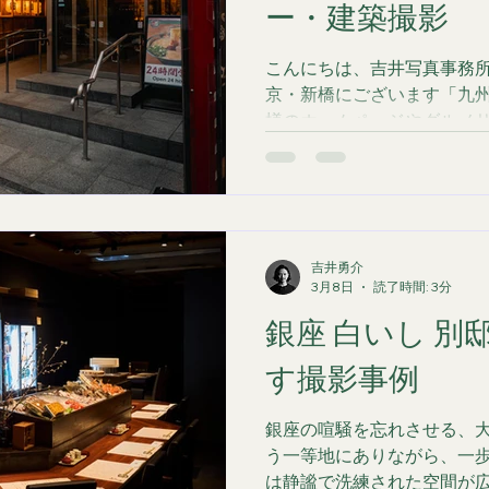
ナモンや八角などの素材を
ー・建築撮影
きのある大人な質感を演出。
作り 今回の撮影では、有名
こんにちは、吉井写真事務所の吉井
リンクイメージを研究し、
京・新橋にございます「九州
ン＆マナーに落とし込んでい
様のホームページやグルメ
おいて、写真は言葉以上に
伺いしました。 九州料理専
き出す写真撮影 「シズル感
立させるメニュー撮影 今回
合写真まで幅広く担当させて
わったのは背景の質感です
吉井勇介
えて深い色味の木目背景を
3月8日
読了時間: 3分
重厚感をプラスしました。
銀座 白いし 別
力強さと「いかにも居酒屋
ある雰囲気を演出していま
す撮影事例
質感）はもちろん、そのお
真に閉じ込めることを大切に
銀座の喧騒を忘れさせる、大
ない、空間の魅力を伝える建
う一等地にありながら、一
は、お料理の撮影だけでな
は静謐で洗練された空間が
た建築撮影も承っております