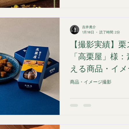
背景やライティングには以
す。 世界観の演出： ドバイチョコの特徴であるチョコレ
ートとピスタチオの濃厚な
るトーンで構成。 質感の表現： カステラのふわ
吉井勇介
と、ピスタチオの香ばしい
1月18日
読了時間: 2分
意識しました。 名東様のこ
【撮影実績】栗
味、ぜひチェックしてみてく
依頼・ご相談はこちら https://
「高栗屋」様：
foodphoto.com/ 広
ど、商品の魅力を最大限に
える商品・イメ
します。 #フードフォト #広告撮影 #
#台湾カステラ
商品・イメージ撮影