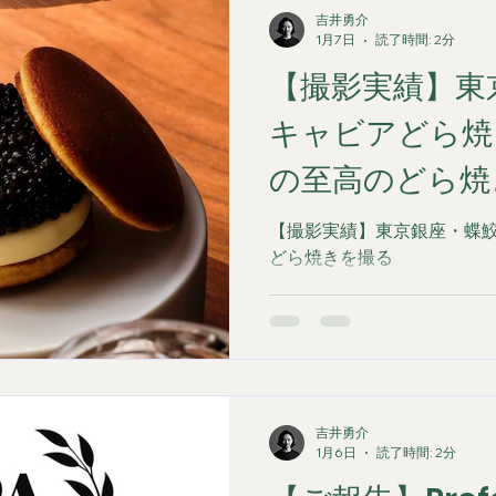
吉井勇介
1月7日
読了時間: 2分
【撮影実績】東
キャビアどら焼き｜
の至高のどら焼
【撮影実績】東京銀座・蝶鮫屋
どら焼きを撮る
吉井勇介
1月6日
読了時間: 2分