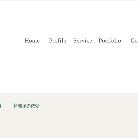
Home
Profile
Service
Portfolio
Co
績
料理撮影依頼
ional Food Photography Award