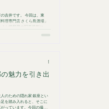
あえて無造作に配置し、奥行
 「売れる」ためのイメージ
タピオカ店や人気カフェのド
です。 今回は、東
今のトレンドに合わせたトー
料理専門店 さくら島酒場」
ます。 SNSやWEBサイトに
サイト掲載用の写真撮影にお
その商品の「価値」
門店 さくら島酒場の魅力を引
」と「居酒屋の空気感」を両
の撮影では、単品料理から集
いただきました。 特にこだ
。単品の撮影であっても、あ
使用することで、写真全体に
これにより、九州料理らしい
邸の魅力を引き出
！」という賑やかで温かみの
す。シズル感（美味しそうな
店が持つ空気感まで一枚の写
しています。 料理だけじゃ
人のための隠れ家 銀座とい
築撮影 吉井写真事務所で
歩足を踏み入れると、そこに
く、店舗の内観・外観といっ
広がっています。今回の撮影
。 お店の入り口の構え 店内