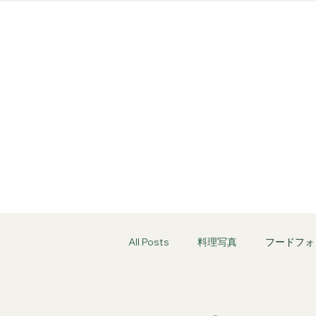
All Posts
料理写真
フードフォ
フードフォト
焼肉撮影