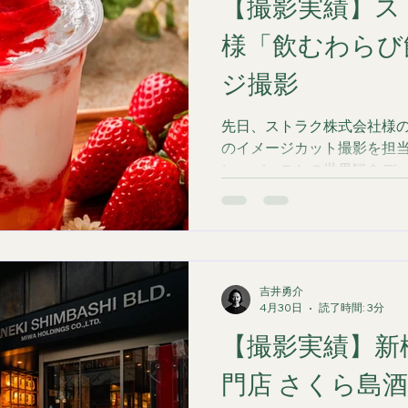
【撮影実績】ス
やかなお野菜が代名詞。し
ほどまでに五感を刺激し、
様「飲むわらび
——。その秘密は、丁寧な
た。 今回は、単にお料理の
ジ撮影
調理の熱量やこだわりが伝
した。 1. 素材そのものの
先日、ストラク株式会社様
ゴボウ、カボチャ、パプリ
のイメージカット撮影を担当
べられた生野菜たちの瑞々
レーバーごとの世界観をディ
伝えるため、影の出方や光
でなく、各フレーバーに合
タイリング、そしてライテ
クションを行っています。 
く、それぞれの味が持つ「
力しました。 抹茶フレーバ
吉井勇介
筅や黒盆を使用し、抹茶の
4月30日
読了時間: 3分
で、素材の鮮度と香りを表現
【撮影実績】新
ー：フルーツのフレッシュ
スの「シズル感」を強調。
門店 さくら島
ビビッドなトーンで統一しま