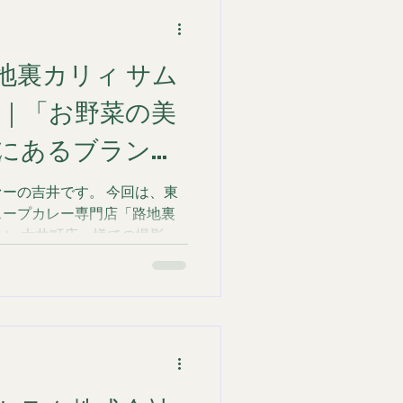
地裏カリィ サム
様｜「お野菜の美
にあるブランド
す
ーの吉井です。 今回は、東
スープカレー専門店「路地裏
I.） 大井町店」様での撮影事
メニュー撮影（1品ずつの物撮
「なぜ、サムライのカレーに
も美味しいのか？」という、
ストーリーにフォーカスを当
 今回の撮影テーマ：「美味し
 「路地裏カリィ サムライ」
ばかりのゴロゴロとした色鮮