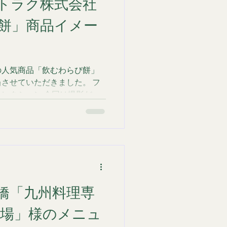
トラク株式会社
かし、そのお野菜がなぜこれ
多くの人を虜にするのか
餅」商品イメー
仕込みと調理工程にありまし
完成形を見せるだけでなく、
わるような絵作りを徹底しま
生命力を引き出すライティング
の人気商品「飲むわらび餅」
カ、大根、ニンジン……。並
させていただきました。 フ
しさ、力強い質感をそのまま
レクション 今回は撮影だけ
の角
わせた背景の選定、小物のス
ィングまでトータルでディレ
単に飲み物を撮るのではな
物語」を視覚化することに注
ー：和の情緒を感じさせる茶
粉末が舞う瞬間を捉えること
。 ストロベリー・マンゴ
橋「九州料理専
さと躍動感を出すため、ソー
背景色も果実味を感じさせる
酒場」様のメニュ
した。 黒糖・スパイス：シ